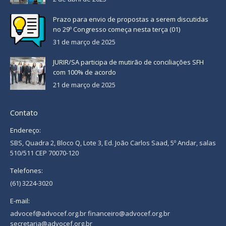
Prazo para envio de propostas a serem discutidas
no 29º Congresso começa nesta terça (01)
31 de março de 2025
JURIR/SA participa de mutirão de conciliações SFH
com 100% de acordo
21 de março de 2025
Contato
Endereço:
SBS, Quadra 2, Bloco Q, Lote 3, Ed. João Carlos Saad, 5º Andar, salas
510/511 CEP 70070-120
Telefones:
(61) 3224-3020
E-mail:
advocef@advocef.org.br financeiro@advocef.org.br
secretaria@advocef.org.br