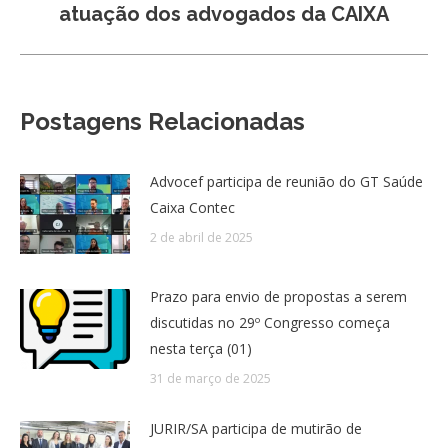
atuação dos advogados da CAIXA
post:
Postagens Relacionadas
Advocef participa de reunião do GT Saúde
Caixa Contec
2 de abril de 2025
Prazo para envio de propostas a serem
discutidas no 29º Congresso começa
nesta terça (01)
31 de março de 2025
JURIR/SA participa de mutirão de