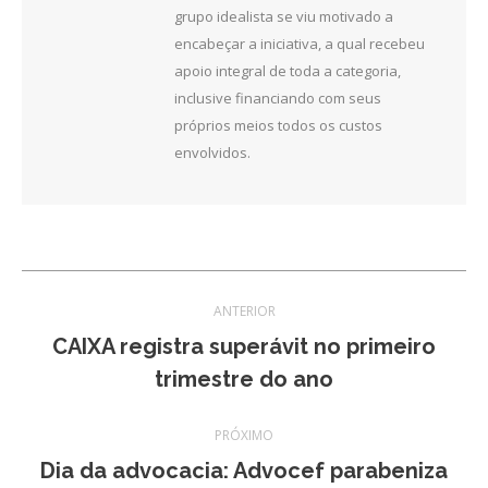
grupo idealista se viu motivado a
encabeçar a iniciativa, a qual recebeu
apoio integral de toda a categoria,
inclusive financiando com seus
próprios meios todos os custos
envolvidos.
Navegação
ANTERIOR
de
CAIXA registra superávit no primeiro
Post
trimestre do ano
post:
anterior:
PRÓXIMO
Dia da advocacia: Advocef parabeniza
Próximo