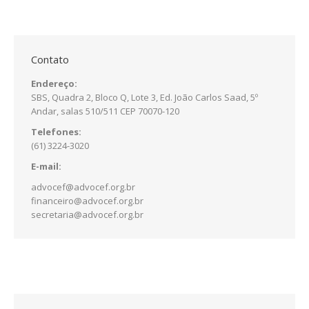
Contato
Endereço:
SBS, Quadra 2, Bloco Q, Lote 3, Ed. João Carlos Saad, 5º
Andar, salas 510/511 CEP 70070-120
Telefones:
(61) 3224-3020
E-mail:
advocef@advocef.org.br
financeiro@advocef.org.br
secretaria@advocef.org.br