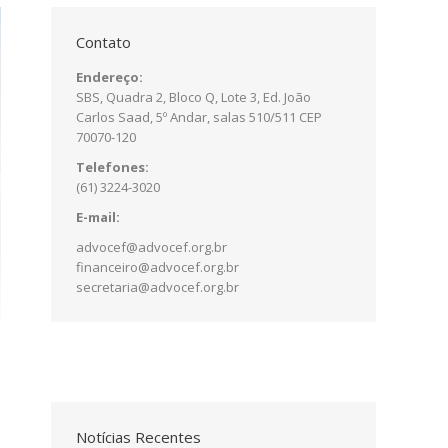
Contato
Endereço:
SBS, Quadra 2, Bloco Q, Lote 3, Ed. João
Carlos Saad, 5º Andar, salas 510/511 CEP
70070-120
Telefones:
(61) 3224-3020
E-mail:
advocef@advocef.org.br
financeiro@advocef.org.br
secretaria@advocef.org.br
Notícias Recentes