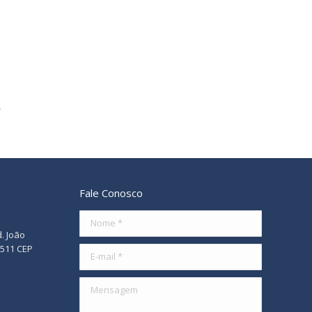
Fale Conosco
Nome *
d. João
/511 CEP
E-mail *
Mensagem