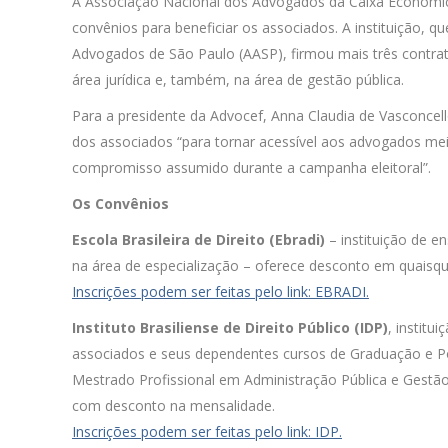
A Associação Nacional dos Advogados da Caixa Econômica
convênios para beneficiar os associados. A instituição, 
Advogados de São Paulo (AASP), firmou mais três contrat
área jurídica e, também, na área de gestão pública.
Para a presidente da Advocef, Anna Claudia de Vasconcell
dos associados “para tornar acessível aos advogados me
compromisso assumido durante a campanha eleitoral”.
Os Convênios
Escola Brasileira de Direito (Ebradi)
– instituição de e
na área de especialização – oferece desconto em quaisq
Inscrições podem ser feitas pelo link: EBRADI.
Instituto Brasiliense de Direito Público (IDP)
, institu
associados e seus dependentes cursos de Graduação e 
Mestrado Profissional em Administração Pública e Gest
com desconto na mensalidade.
Inscrições podem ser feitas pelo link: IDP.