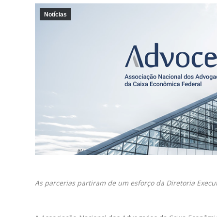
Notícias
As parcerias partiram de um esforço da Diretoria Execu