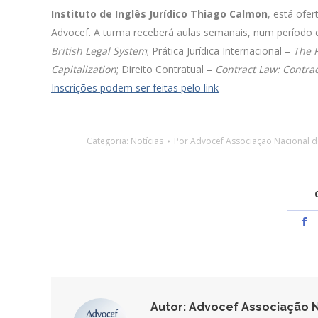
Instituto de Inglês Jurídico Thiago Calmon
, está ofer
Advocef. A turma receberá aulas semanais, num período 
British Legal System
; Prática Jurídica Internacional –
The P
Capitalization
; Direito Contratual –
Contract Law: Contra
Inscrições podem ser feitas pelo link
Categoria:
Notícias
Por
Advocef Associação Nacional 
S
o
F
Autor:
Advocef Associação N