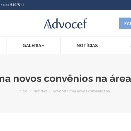
, salas 510/511
PA
GALERIA
NOTÍCIAS
rma novos convênios na áre
Você está aqui:
Início
Notícias
Advocef firma novos convênios na…