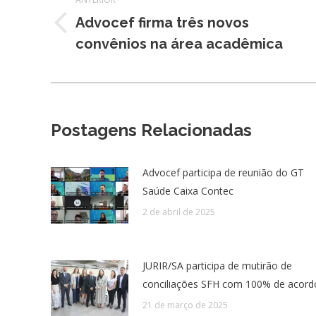
de
Advocef firma três novos
Post
post:
convênios na área acadêmica
anterior:
Postagens Relacionadas
Advocef participa de reunião do GT
Saúde Caixa Contec
2 de abril de 2025
JURIR/SA participa de mutirão de
conciliações SFH com 100% de acord
21 de março de 2025