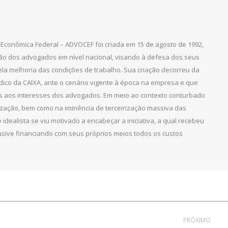
Econômica Federal – ADVOCEF foi criada em 15 de agosto de 1992,
ção dos advogados em nível nacional, visando à defesa dos seus
pela melhoria das condições de trabalho. Sua criação decorreu da
dico da CAIXA, ante o cenário vigente à época na empresa e que
as aos interesses dos advogados. Em meio ao contexto conturbado
ização, bem como na iminência de terceirização massiva das
 idealista se viu motivado a encabeçar a iniciativa, a qual recebeu
clusive financiando com seus próprios meios todos os custos
PRÓXIMO