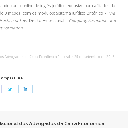
tando curso online de inglês jurídico exclusivo para afiliados da
de 3 meses, com os módulos: Sistema Jurídico Britânico –
The
ractice of Law
; Direito Empresarial –
Company Formation and
ct Formation
.
dos Advogados da Caixa Econômica Federal
25 de setembro de 2018
Compartilhe
hare
Share
Share
n
on
on
acebook
Twitter
LinkedIn
acional dos Advogados da Caixa Econômica