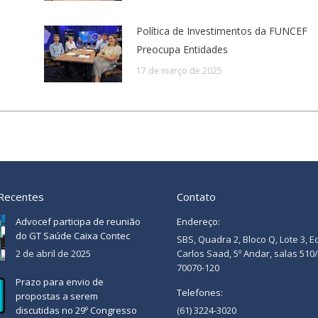
Política de Investimentos da FUNCEF
Preocupa Entidades
17 de março de 2025
 Recentes
Contato
Advocef participa de reunião
Endereço:
do GT Saúde Caixa Contec
SBS, Quadra 2, Bloco Q, Lote 3, E
2 de abril de 2025
Carlos Saad, 5º Andar, salas 510
70070-120
Prazo para envio de
Telefones:
propostas a serem
discutidas no 29º Congresso
(61) 3224-3020