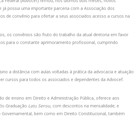
 Federal (Advocef) firmou, nos últimos dois meses, novos
que já possui uma importante parceria com a Associação dos
os de convênio para ofertar a seus associados acesso a cursos na
os, os convênios são fruto do trabalho da atual diretoria em favor
ios para o constante aprimoramento profissional, cumprindo
nsino a distância com aulas voltadas à prática da advocacia e atuação
uer cursos para todos os associados e dependentes da Advocef.
ição de ensino em Direito e Administração Pública, oferece aos
Pós-Graduação
Latu Sensu
, com descontos na mensalidade; e
ão Governamental, bem como em Direito Constitucional, também