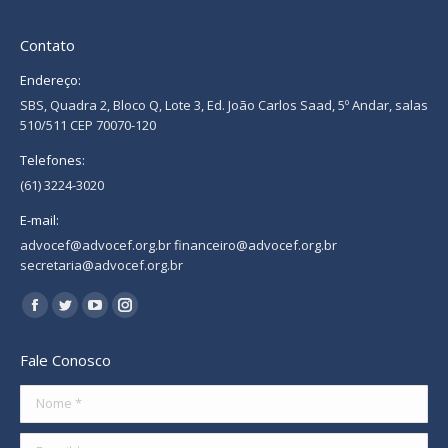
Contato
Endereço:
SBS, Quadra 2, Bloco Q, Lote 3, Ed. João Carlos Saad, 5º Andar, salas
510/511 CEP 70070-120
Telefones:
(61) 3224-3020
E-mail:
advocef@advocef.org.br financeiro@advocef.org.br
secretaria@advocef.org.br
Encontre-nos em:
Facebook
Twitter
YouTube
Instagram
page
page
page
page
Fale Conosco
opens
opens
opens
opens
in
in
in
in
Nome *
new
new
new
new
E-mail *
window
window
window
window