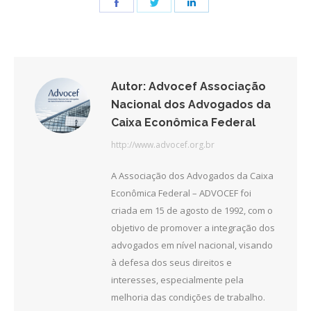
Share
Share
Share
on
on
on
Facebook
Twitter
LinkedIn
Autor:
Advocef Associação
Nacional dos Advogados da
Caixa Econômica Federal
http://www.advocef.org.br
A Associação dos Advogados da Caixa
Econômica Federal – ADVOCEF foi
criada em 15 de agosto de 1992, com o
objetivo de promover a integração dos
advogados em nível nacional, visando
à defesa dos seus direitos e
interesses, especialmente pela
melhoria das condições de trabalho.