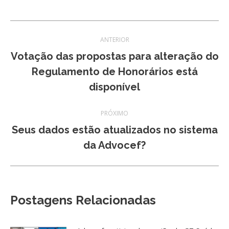
Navegação
ANTERIOR
de
Votação das propostas para alteração do
Post
Regulamento de Honorários está
post:
anterior:
disponível
PRÓXIMO
Seus dados estão atualizados no sistema
Próximo
da Advocef?
post:
Postagens Relacionadas