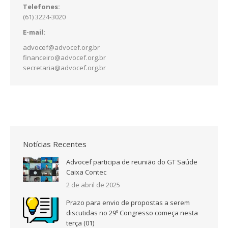
Telefones:
(61) 3224-3020
E-mail:
advocef@advocef.org.br
financeiro@advocef.org.br
secretaria@advocef.org.br
Notícias Recentes
Advocef participa de reunião do GT Saúde
Caixa Contec
2 de abril de 2025
Prazo para envio de propostas a serem
discutidas no 29º Congresso começa nesta
terça (01)