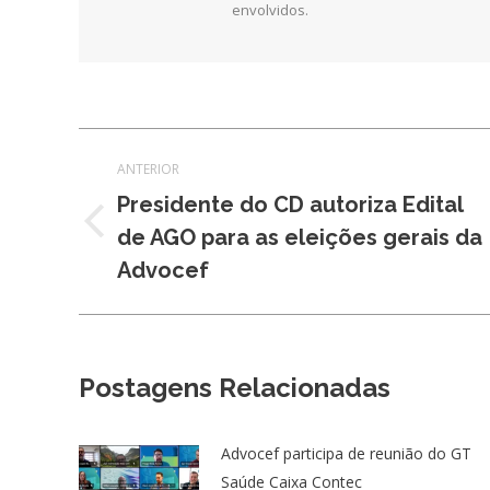
envolvidos.
Navegação
ANTERIOR
de
Presidente do CD autoriza Edital
Post
de AGO para as eleições gerais da
post:
anterior:
Advocef
Postagens Relacionadas
Advocef participa de reunião do GT
Saúde Caixa Contec