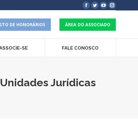
Facebook
Twitter
YouTube
Instagram
page
page
page
page
opens
opens
opens
opens
GTO DE HONORÁRIOS
ÁREA DO ASSOCIADO
in
in
in
in
new
new
new
new
window
window
window
window
ASSOCIE-SE
FALE CONOSCO
 Unidades Jurídicas