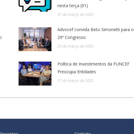
nesta terça (01)
31 de março de 2025
Advocef convida Beto Simonetti para o
o
29º Congresso
20 de março de 2025
Política de Investimentos da FUNCEF
Preocupa Entidades
17 de março de 2025
 Recentes
Contato