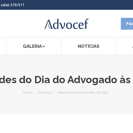
, salas 510/511
PA
GALERIA
NOTÍCIAS
des do Dia do Advogado às
Você está aqui:
Início
Notícias
Advocef envia brindes do Dia…