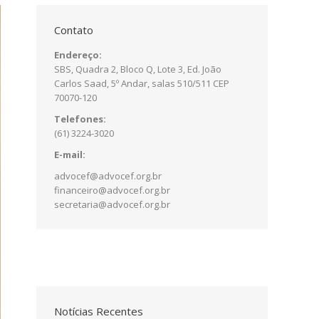
Contato
Endereço:
SBS, Quadra 2, Bloco Q, Lote 3, Ed. João
Carlos Saad, 5º Andar, salas 510/511 CEP
70070-120
Telefones:
(61) 3224-3020
E-mail:
advocef@advocef.org.br
financeiro@advocef.org.br
secretaria@advocef.org.br
Notícias Recentes