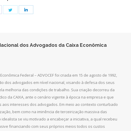
hare
Share
Share
n
on
on
acebook
Twitter
LinkedIn
acional dos Advogados da Caixa Econômica
Econômica Federal – ADVOCEF foi criada em 15 de agosto de 1992,
ção dos advogados em nível nacional, visando à defesa dos seus
pela melhoria das condições de trabalho. Sua criação decorreu da
dico da CAIXA, ante o cenário vigente à época na empresa e que
as aos interesses dos advogados. Em meio ao contexto conturbado
ização, bem como na iminência de terceirização massiva das
 idealista se viu motivado a encabeçar a iniciativa, a qual recebeu
clusive financiando com seus próprios meios todos os custos