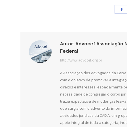
S
o
F
Autor:
Advocef Associação N
Federal
http://www.advocef.org.br
A Associação dos Advogados da Caixa 
com o objetivo de promover a integra
direitos e interesses, especialmente 
necessidade de congregar o corpo jurí
trazia expectativa de mudanças lesiv
que surgia com o advento da informat
atividades jurídicas da CAIXA, um grupo
apoio integral de toda a categoria, in