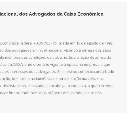
acional dos Advogados da Caixa Econômica
Econômica Federal – ADVOCEF foi criada em 15 de agosto de 1992,
ção dos advogados em nível nacional, visando à defesa dos seus
pela melhoria das condições de trabalho. Sua criação decorreu da
dico da CAIXA, ante o cenário vigente à época na empresa e que
as aos interesses dos advogados. Em meio ao contexto conturbado
ização, bem como na iminência de terceirização massiva das
 idealista se viu motivado a encabeçar a iniciativa, a qual recebeu
clusive financiando com seus próprios meios todos os custos