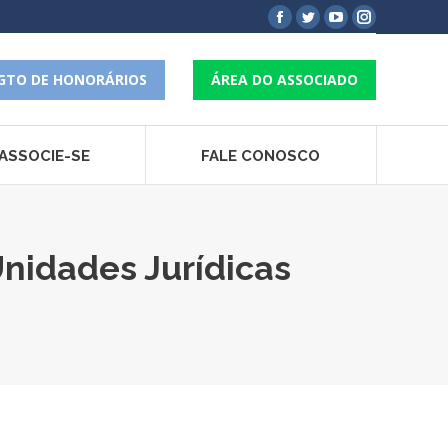
Facebook
Twitter
YouTube
Instagram
page
page
page
page
opens
opens
opens
opens
GTO DE HONORÁRIOS
ÁREA DO ASSOCIADO
in
in
in
in
new
new
new
new
window
window
window
window
ASSOCIE-SE
FALE CONOSCO
nidades Jurídicas