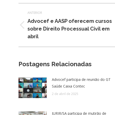
Navegação
ANTERIOR
de
Advocef e AASP oferecem cursos
Post
sobre Direito Processual Civil em
post:
anterior:
abril
Postagens Relacionadas
Advocef participa de reunião do GT
Saúde Caixa Contec
2 de abril de 2025
JURIR/SA participa de mutirão de