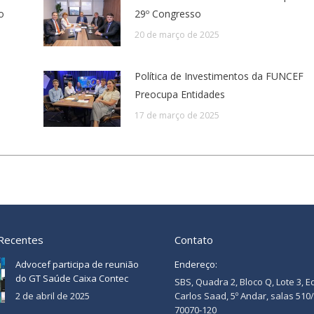
o
29º Congresso
20 de março de 2025
Política de Investimentos da FUNCEF
Preocupa Entidades
17 de março de 2025
 Recentes
Contato
Advocef participa de reunião
Endereço:
do GT Saúde Caixa Contec
SBS, Quadra 2, Bloco Q, Lote 3, E
2 de abril de 2025
Carlos Saad, 5º Andar, salas 510
70070-120