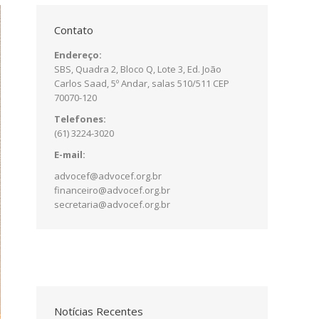
Contato
Endereço:
SBS, Quadra 2, Bloco Q, Lote 3, Ed. João
Carlos Saad, 5º Andar, salas 510/511 CEP
70070-120
Telefones:
(61) 3224-3020
E-mail:
advocef@advocef.org.br
financeiro@advocef.org.br
secretaria@advocef.org.br
Notícias Recentes