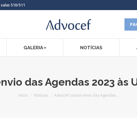
, salas 510/511
PA
GALERIA
NOTÍCIAS
envio das Agendas 2023 às U
Você está aqui:
Início
Notícias
Advocef conclui envio das Agendas…