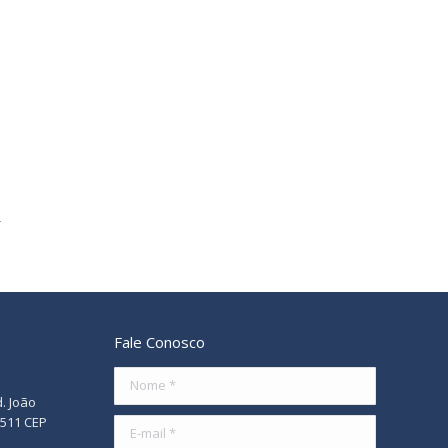
Fale Conosco
Nome *
d. João
/511 CEP
E-mail *