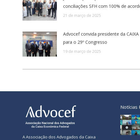
conciliações SFH com 100% de acord
21 de março de 2025
Advocef convida presidente da CAIXA
para o 29º Congresso
19 de março de 2025
Notícias
A Associação dos Advogados da Caixa