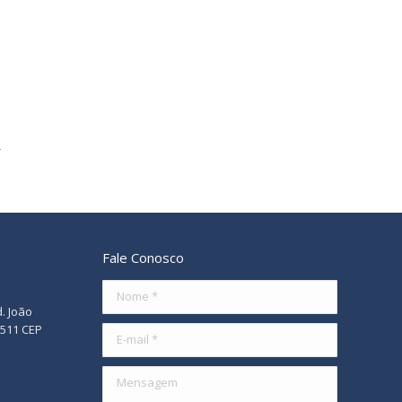
Fale Conosco
Nome *
d. João
/511 CEP
E-mail *
Mensagem