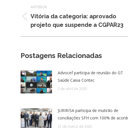
Navegação
ANTERIOR
de
Vitória da categoria: aprovado
Post
projeto que suspende a CGPAR23
post:
anterior:
Postagens Relacionadas
Advocef participa de reunião do GT
Saúde Caixa Contec
2 de abril de 2025
JURIR/SA participa de mutirão de
conciliações SFH com 100% de acord
21 de março de 2025