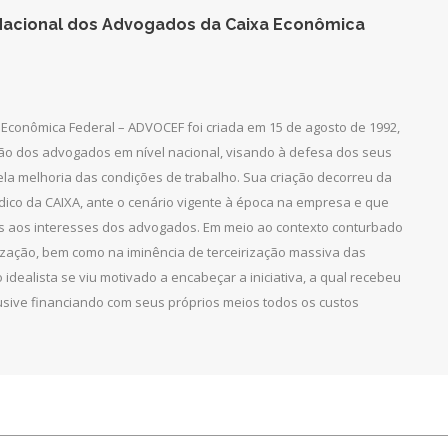
acional dos Advogados da Caixa Econômica
Econômica Federal – ADVOCEF foi criada em 15 de agosto de 1992,
ção dos advogados em nível nacional, visando à defesa dos seus
pela melhoria das condições de trabalho. Sua criação decorreu da
dico da CAIXA, ante o cenário vigente à época na empresa e que
as aos interesses dos advogados. Em meio ao contexto conturbado
ização, bem como na iminência de terceirização massiva das
 idealista se viu motivado a encabeçar a iniciativa, a qual recebeu
clusive financiando com seus próprios meios todos os custos