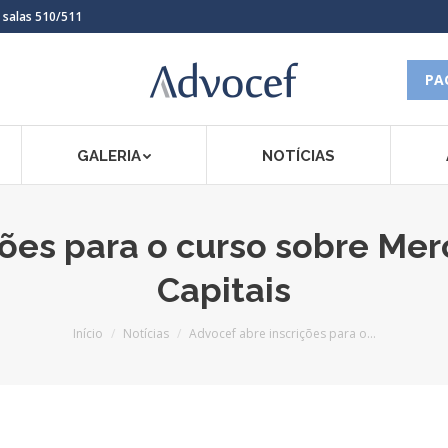
, salas 510/511
PA
GALERIA
NOTÍCIAS
ções para o curso sobre Mer
Capitais
Você está aqui:
Início
Notícias
Advocef abre inscrições para o…