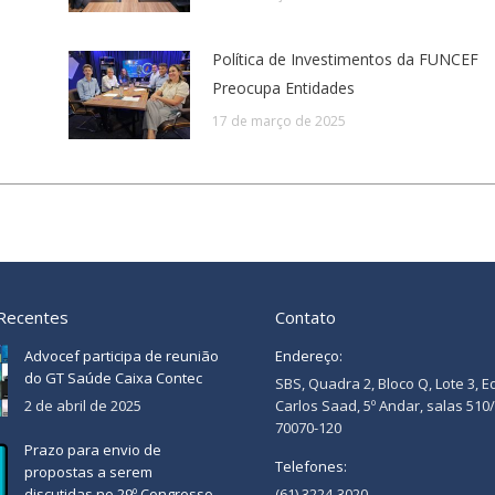
Política de Investimentos da FUNCEF
Preocupa Entidades
17 de março de 2025
 Recentes
Contato
Advocef participa de reunião
Endereço:
do GT Saúde Caixa Contec
SBS, Quadra 2, Bloco Q, Lote 3, E
2 de abril de 2025
Carlos Saad, 5º Andar, salas 510
70070-120
Prazo para envio de
Telefones:
propostas a serem
discutidas no 29º Congresso
(61) 3224-3020