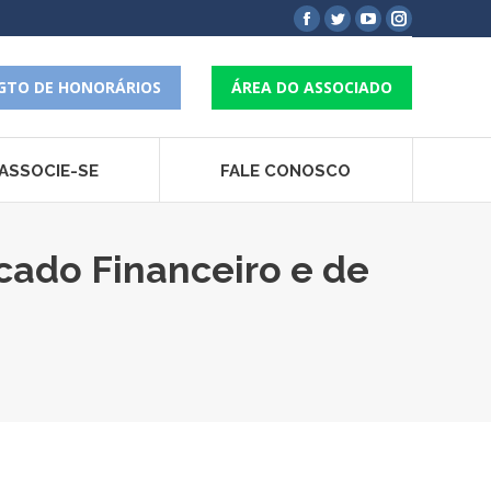
Facebook
Twitter
YouTube
Instagram
page
page
page
page
opens
opens
opens
opens
GTO DE HONORÁRIOS
ÁREA DO ASSOCIADO
in
in
in
in
new
new
new
new
window
window
window
window
ASSOCIE-SE
FALE CONOSCO
cado Financeiro e de