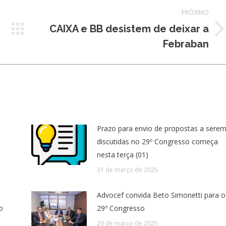
PRÓXIMO
CAIXA e BB desistem de deixar a
Próximo
Febraban
post:
Prazo para envio de propostas a sere
discutidas no 29º Congresso começa
nesta terça (01)
31 de março de 2025
Advocef convida Beto Simonetti para o
o
29º Congresso
20 de março de 2025