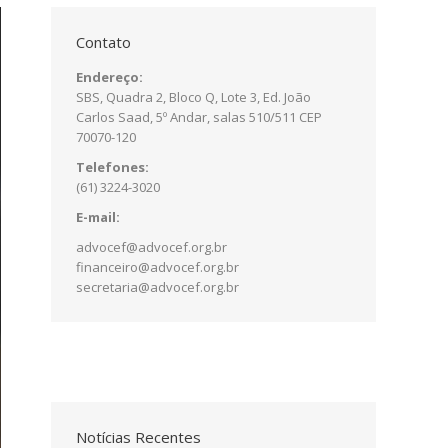
Contato
Endereço:
SBS, Quadra 2, Bloco Q, Lote 3, Ed. João
Carlos Saad, 5º Andar, salas 510/511 CEP
70070-120
Telefones:
(61) 3224-3020
E-mail:
advocef@advocef.org.br
financeiro@advocef.org.br
secretaria@advocef.org.br
Notícias Recentes