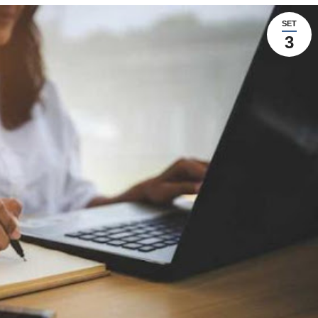
SET
3