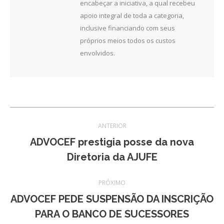
encabeçar a iniciativa, a qual recebeu
apoio integral de toda a categoria,
inclusive financiando com seus
próprios meios todos os custos
envolvidos.
Navegação
ANTERIOR
de
ADVOCEF prestigia posse da nova
Post
Diretoria da AJUFE
post:
anterior:
PRÓXIMO
ADVOCEF PEDE SUSPENSÃO DA INSCRIÇÃO
Próximo
PARA O BANCO DE SUCESSORES