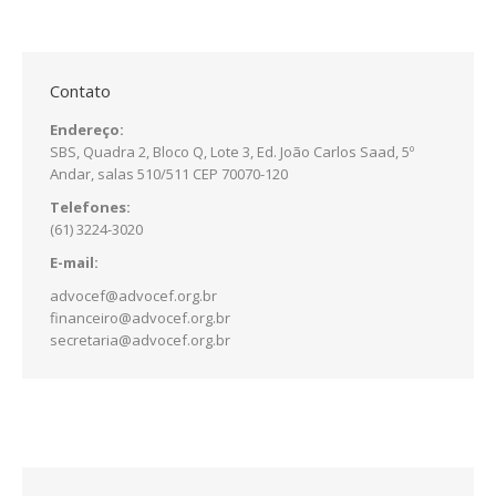
Contato
Endereço:
SBS, Quadra 2, Bloco Q, Lote 3, Ed. João Carlos Saad, 5º
Andar, salas 510/511 CEP 70070-120
Telefones:
(61) 3224-3020
E-mail:
advocef@advocef.org.br
financeiro@advocef.org.br
secretaria@advocef.org.br