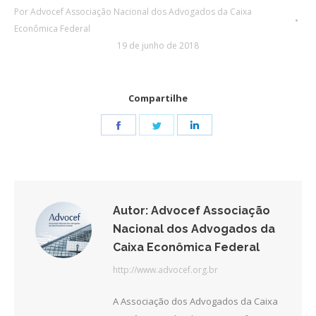
Por
Advocef Associação Nacional dos Advogados da Caixa
Econômica Federal
19 de junho de 2018
Compartilhe
Share
Share
Share
on
on
on
Facebook
Twitter
LinkedIn
Autor:
Advocef Associação
Nacional dos Advogados da
Caixa Econômica Federal
http://www.advocef.org.br
A Associação dos Advogados da Caixa