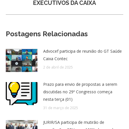
post:
EXECUTIVOS DA CAIXA
Postagens Relacionadas
Advocef participa de reunião do GT Saúde
Caixa Contec
2 de abril de 2025
Prazo para envio de propostas a serem
discutidas no 29º Congresso começa
nesta terça (01)
31 de março de 2025
JURIR/SA participa de mutirão de