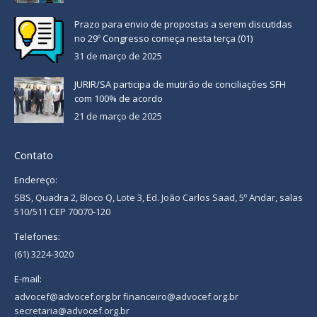
Prazo para envio de propostas a serem discutidas
no 29º Congresso começa nesta terça (01)
31 de março de 2025
JURIR/SA participa de mutirão de conciliações SFH
com 100% de acordo
21 de março de 2025
Contato
Endereço:
SBS, Quadra 2, Bloco Q, Lote 3, Ed. João Carlos Saad, 5º Andar, salas
510/511 CEP 70070-120
Telefones:
(61) 3224-3020
E-mail:
advocef@advocef.org.br financeiro@advocef.org.br
secretaria@advocef.org.br